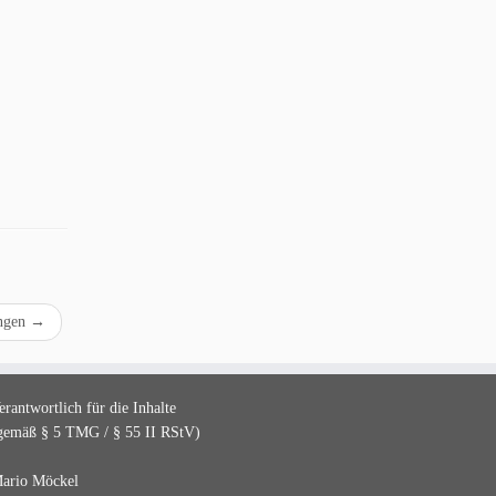
ungen
→
erantwortlich für die Inhalte
gemäß § 5 TMG / § 55 II RStV)
ario Möckel