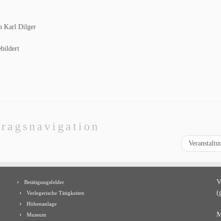
Karl Dilger
ildert
tragsnavigation
Veranstalt
V
Betätigungsfelder
(
Verlegerische Tätigkeiten
Höhenanlage
M
Museum